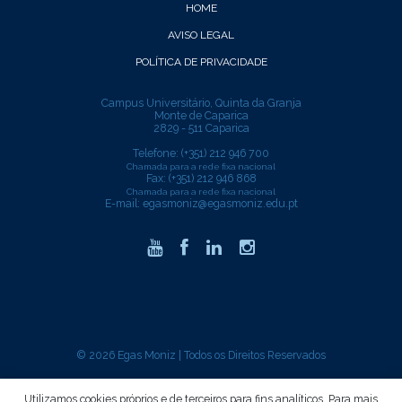
HOME
AVISO LEGAL
POLÍTICA DE PRIVACIDADE
Campus Universitário, Quinta da Granja
Monte de Caparica
2829 - 511 Caparica
Telefone: (+351) 212 946 700
Chamada para a rede fixa nacional
Fax: (+351) 212 946 868
Chamada para a rede fixa nacional
E-mail:
egasmoniz@egasmoniz.edu.pt
© 2026 Egas Moniz | Todos os Direitos Reservados
critec
developed by
Utilizamos cookies próprios e de terceiros para fins analíticos. Para mais