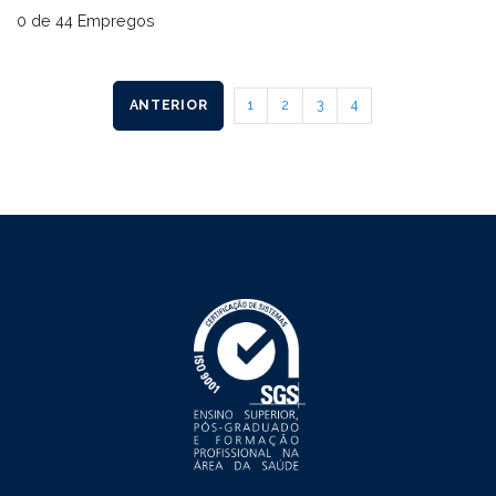
0 de 44 Empregos
ANTERIOR
1
2
3
4