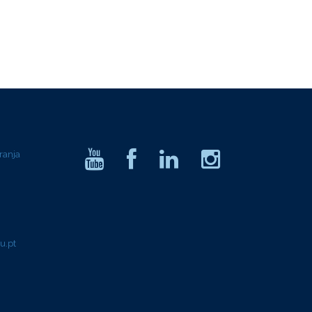
ranja
u.pt