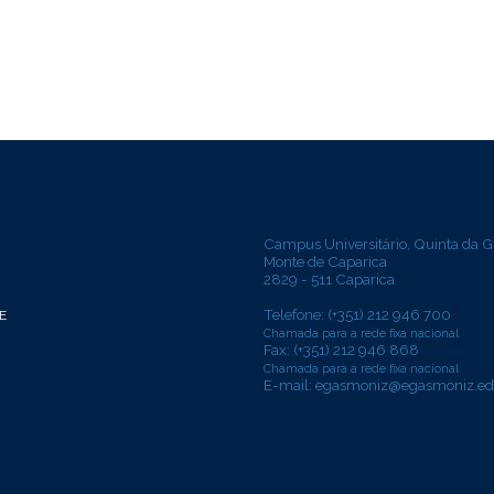
Campus Universitário, Quinta da G
Monte de Caparica
2829 - 511 Caparica
Telefone: (+351) 212 946 700
E
Chamada para a rede fixa nacional
Fax: (+351) 212 946 868
Chamada para a rede fixa nacional
E-mail:
egasmoniz@egasmoniz.ed