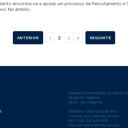
alento encontra-se a apoiar um processo de Recrutamento e 
o). No âmbito...
2
ANTERIOR
1
3
4
SEGUINTE
Campus Universitário, Quinta da G
Monte de Caparica
2829 - 511 Caparica
Telefone: (+351) 212 946 700
E
Chamada para a rede fixa nacional
Fax: (+351) 212 946 868
Chamada para a rede fixa nacional