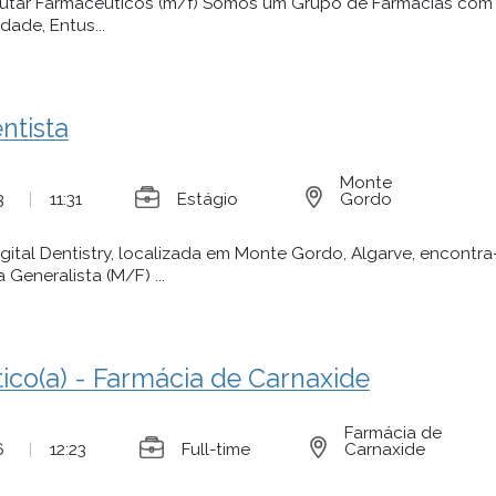
utar Farmacêuticos (m/f) Somos um Grupo de Farmácias com 
dade, Entus...
ntista
Monte
3
|
11:31
Estágio
Gordo
igital Dentistry, localizada em Monte Gordo, Algarve, encont
Generalista (M/F) ...
ico(a) - Farmácia de Carnaxide
Farmácia de
6
|
12:23
Full-time
Carnaxide