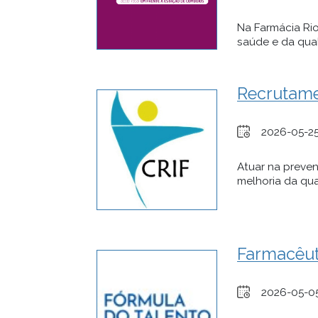
Na Farmácia Ri
saúde e da qual
Recrutame
2026-05-2
Atuar na preven
melhoria da qual
Farmacêut
2026-05-0