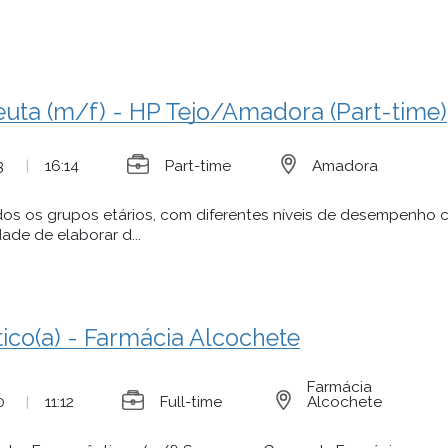
euta (m/f) - HP Tejo/Amadora (Part-time)
3
|
16:14
Part-time
Amadora
os os grupos etários, com diferentes níveis de desempenho c
ade de elaborar d...
ico(a) - Farmácia Alcochete
Farmácia
0
|
11:12
Full-time
Alcochete