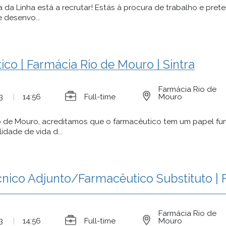
a da Linha está a recrutar! Estás à procura de trabalho e pr
e desenvo...
co | Farmácia Rio de Mouro | Sintra
Farmácia Rio de
3
|
14:56
Full-time
Mouro
o de Mouro, acreditamos que o farmacêutico tem um papel fu
idade de vida d...
cnico Adjunto/Farmacêutico Substituto | 
Farmácia Rio de
3
|
14:56
Full-time
Mouro