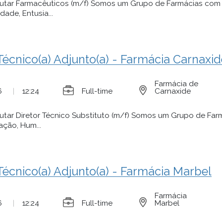
utar Farmacêuticos (m/f) Somos um Grupo de Farmácias com 
dade, Entusia...
 Técnico(a) Adjunto(a) - Farmácia Carnaxi
Farmácia de
6
|
12:24
Full-time
Carnaxide
utar Diretor Técnico Substituto (m/f) Somos um Grupo de Fa
ação, Hum...
 Técnico(a) Adjunto(a) - Farmácia Marbel
Farmácia
6
|
12:24
Full-time
Marbel