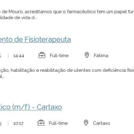
o de Mouro, acreditamos que o farmacêutico tem um papel fu
idade de vida d...
nto de Fisioterapeuta
5
|
14:44
Full-time
Fátima
ção, habilitação e reabilitação de utentes com deficiência físi
...
ico (m/f) - Cartaxo
5
|
10:17
Full-time
Cartaxo