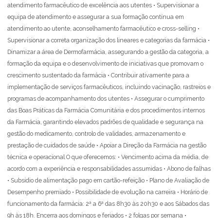
atendimento farmacêutico de excelência aos utentes • Supervisionar a
equipa de atendimento e assegurar a sua formação contínua em
atendimento ao utente, aconselhamento farmacêutico e cross-selling •
Supervisionar a correta organização dos lineares e categorias da farmácia •
Dinamizar a área de Dermofarmácia, assegurando a gestão da categoria, a
formação da equipa e o desenvolvimento de iniciativas que promovam o
crescimento sustentado da farmácia • Contribuir ativamente para a
implementação de serviços farmacêuticos, incluindo vacinação, rastreios e
programas de acompanhamento dos utentes • Assegurar o cumprimento
das Boas Práticas da Farmácia Comunitária e dos procedimentos internos
da Farmácia, garantindo elevados padrões de qualidade e segurança na
gestão do medicamento, controlo de validades, armazenamento e
prestação de cuidados de saúde • Apoiar a Direção da Farmácia na gestão
técnica e operacional O que oferecemos: • Vencimento acima da média, de
acordo com a experiência e responsabilidades assumidas • Abono de falhas
• Subsídio de alimentação pago em cartão-refeição • Plano de Avaliação de
Desempenho premiado • Possibilidade de evolução na carreira • Horário de
funcionamento da farmácia: 2ª a 6ª das 8h30 às 20h30 e aos Sábados das
9h às 18h. Encerra aos domingos e feriados • 2 folgas por semana •