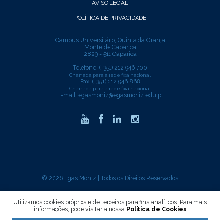
AVISO LEGAL
POLÍTICA DE PRIVACIDADE
Campus Universitário, Quinta da Granja
Monte de Caparica
2829 - 511 Caparica
Telefone: (+351) 212 946 700
Chamada para a rede fixa nacional
Fax: (+351) 212 946 868
Chamada para a rede fixa nacional
E-mail:
egasmoniz@egasmoniz.edu.pt
© 2026 Egas Moniz | Todos os Direitos Reservados
critec
developed by
Utilizamos cookies próprios e de terceiros para fins analíticos. Para mais
informações, pode visitar a nossa
Política de Cookies