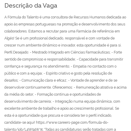
Descrição da Vaga
A Fórmula do Talento é uma consultora de Recursos Humanos dedicada ao
apoio às empresas portuguesas na promoção e desenvolvimento dos seus
colaboradores. Estamos a recrutar para uma Farmácia de referência em
Algés! Se é um profissional dedicado, responsável e com vontade de
crescer num ambiente dinâmico e inovador, esta oportunidade é para si.
Perfil Desejado: - Mestrado Integrado em Ciências Farmacêuticas; - Forte
sentido de compromisso e responsabilidade; - Capacidade para transmitir
confiança e segurança no atendimento; - Empatia no contacto com o
público e com a equipa; - Espírito criativo e gosto pela resolução de
desafios; - Comunicação clara e eficaz; - Vontade de aprender e de se
desenvolver continuamente. Oferecemos: - Remuneração atrativa e acima
da média do setor; - Formação contínua e oportunidades de
desenvolvimento de carreira; - Integração numa equipa dinâmica, com
excelente ambiente de trabalho e apoio ao crescimento profissional. Se
esta é a oportunidade que procura e considera ter o perfil indicado,
candidate-se aqui! https://www.careers-page.com/formula-do-
talento/job/L4W94W35 *Todas as candidaturas serão tratadas com a